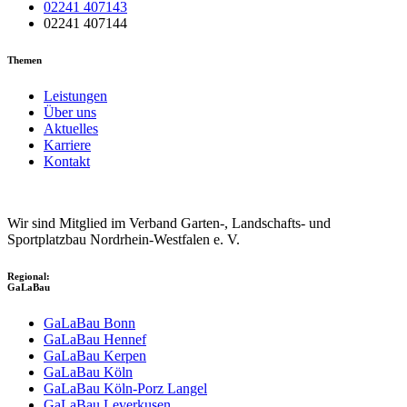
02241 407143
02241 407144
Themen
Leistungen
Über uns
Aktuelles
Karriere
Kontakt
Wir sind Mitglied im Verband Garten-, Landschafts- und
Sportplatzbau Nordrhein-Westfalen e. V.
Regional:
GaLaBau
GaLaBau Bonn
GaLaBau Hennef
GaLaBau Kerpen
GaLaBau Köln
GaLaBau Köln-Porz Langel
GaLaBau Leverkusen